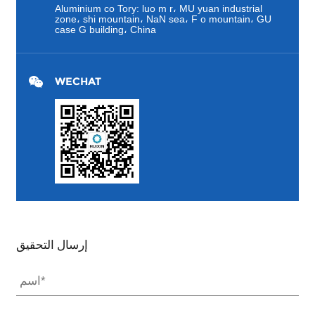
Aluminium co Tory: luo m r، MU yuan industrial
zone، shi mountain، NaN sea، F o mountain، GU
case G building، China
WECHAT
إرسال التحقيق